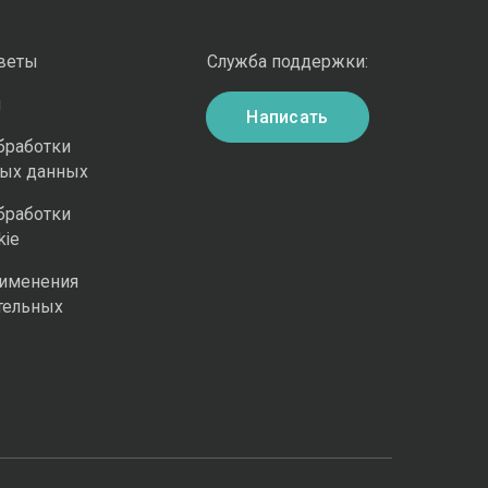
оветы
Служба поддержки:
и
Написать
бработки
ных данных
бработки
kie
рименения
тельных