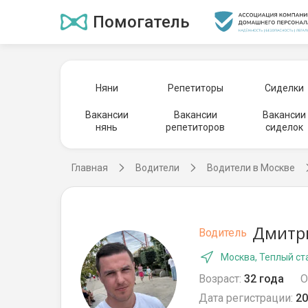
Помогатель
Няни
Репетиторы
Сиделки
Вакансии
Вакансии
Вакансии
нянь
репетиторов
сиделок
Главная
Водители
Водители в Москве
Дмитри
Водитель
Москва, Теплый ст
Возраст:
32 года
О
Дата регистрации:
20