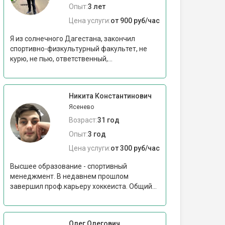
Опыт:
3 лет
Цена услуги:
от 900 руб/час
Я из солнечного Дагестана, закончил
спортивно-физкультурный факультет, не
курю, не пью, ответственный,...
Никита Константинович
Ясенево
Возраст:
31 год
Опыт:
3 год
Цена услуги:
от 300 руб/час
Высшее образование - спортивный
менеджмент. В недавнем прошлом
завершил проф.карьеру хоккеиста. Общий...
Олег Олегович