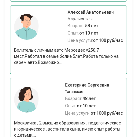
Алексей Анатольевич
Марксистская
Возраст:
58 лет
Опыт:
от 10 лет
Цена услуги:
от 100 руб/час
Волитель с личным авто.Мерседес v250,7
мест.Работал в семье болие 5лет.Работа только на
своем авто.Возможно...
Екатерина Сергеевна
Таганская
Возраст:
48 лет
Опыт:
от 10 лет
Цена услуги:
от 1000 руб/час
Москвичка , 2 высших образования , педагогическое
и юридическое , воспитала сына, имею опыт работы
с детьми,...