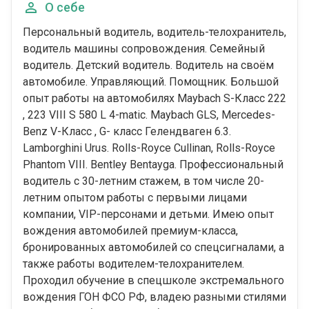
О себе
Персональный водитель, водитель-телохранитель,
водитель машины сопровождения. Семейный
водитель. Детский водитель. Водитель на своём
автомобиле. Управляющий. Помощник. Большой
опыт работы на автомобилях Маybасh S-Класс 222
, 223 VIII S 580 L 4-mаtiс. Maybach GLS, Меrсеdеs-
Веnz V-Класс , G- класс Гелендваген 6.3.
Lаmbоrghini Urus. Rolls-Royce Cullinan, Rolls-Royce
Phantom VIII. Bentley Bentayga. Профессиональный
водитель с 30-летним стажем, в том числе 20-
летним опытом работы с первыми лицами
компании, VIP-персонами и детьми. Имею опыт
вождения автомобилей премиум-класса,
бронированных автомобилей со спецсигналами, а
также работы водителем-телохранителем.
Проходил обучение в спецшколе экстремального
вождения ГОН ФСО РФ, владею разными стилями