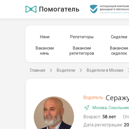
Помогатель
Няни
Репетиторы
Сиделки
Вакансии
Вакансии
Вакансии
нянь
репетиторов
сиделок
Главная
Водители
Водители в Москве
Серажу
Водитель
Москва, Сокольни
Возраст:
58 лет
Оп
Дата регистрации:
20