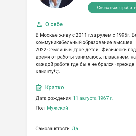
Связаться с работ
О себе
В Москве живу с 2011 г,за рулем с 1995г.
коммуникабельный,образование высшее . За
2022.Семейный ,трое детей . Физически по
время от работы занимаюсь: плаванием, н
каждой работе где бы я не брался -прежд
клиенту!🤝
Кратко
Дата рождения:
11 августа 1967 г.
Пол:
Мужской
Самозанятость:
Да