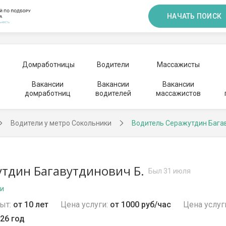
НАЧАТЬ ПОИСК
Домработницы
Водители
Массажисты
Вакансии
Вакансии
Вакансии
домработниц
водителей
массажистов
Водители у метро Сокольники
Водитель Серажутдин Бага
тдин Багавутдинович Б.
Был 31 июля
ки
ыт:
от 10 лет
Цена услуги:
от 1000 руб/час
Цена услуг
26 год