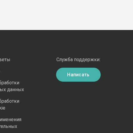
оветы
Служба поддержки:
и
Написать
бработки
ных данных
бработки
kie
рименения
тельных