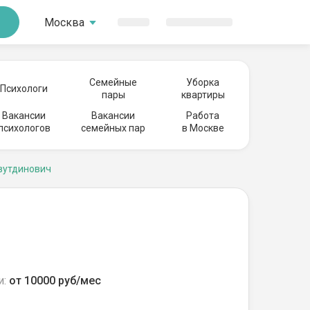
Москва
Семейные
Уборка
Психологи
пары
квартиры
Вакансии
Вакансии
Работа
психологов
семейных пар
в Москве
вутдинович
и:
от 10000 руб/мес