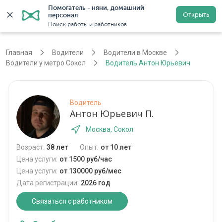
Помогатель - няни, домашний 
Открыть
персонал
Москва
Войти
Регистрация
Поиск работы и работников
Главная
Водители
Водители в Москве
Водители у метро Сокол
Водитель Антон Юрьевич
Водитель
Антон Юрьевич П.
Москва, Сокол
Возраст:
38 лет
Опыт:
от 10 лет
Цена услуги:
от 1500 руб/час
Цена услуги:
от 130000 руб/мес
Дата регистрации:
2026 год
Связаться с работником