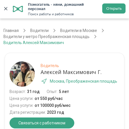
Помогатель - няни, домашний 
Открыть
персонал
Москва
Войти
Регистрация
Поиск работы и работников
Главная
Водители
Водители в Москве
Водители у метро Преображенская площадь
Водитель Алексей Максимович
Водитель
Алексей Максимович Г.
Москва, Преображенская площадь
Возраст:
31 год
Опыт:
5 лет
Цена услуги:
от 550 руб/час
Цена услуги:
от 100000 руб/мес
Дата регистрации:
2023 год
Связаться с работником