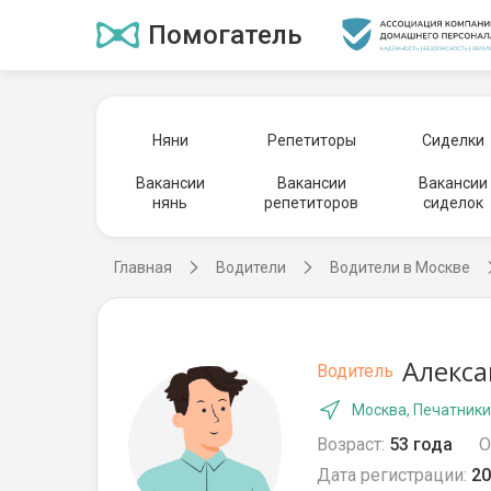
Помогатель
Няни
Репетиторы
Сиделки
Вакансии
Вакансии
Вакансии
нянь
репетиторов
сиделок
Главная
Водители
Водители в Москве
Алекса
Водитель
Москва, Печатники
Возраст:
53 года
О
Дата регистрации:
20