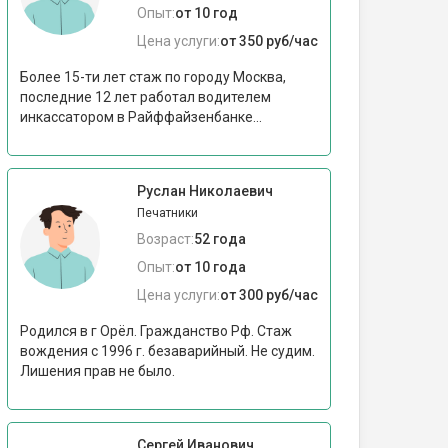
Опыт:
от 10 год
Цена услуги:
от 350 руб/час
Более 15-ти лет стаж по городу Москва,
последние 12 лет работал водителем
инкассатором в Райффайзенбанке...
Руслан Николаевич
Печатники
Возраст:
52 года
Опыт:
от 10 года
Цена услуги:
от 300 руб/час
Родился в г Орёл. Гражданство Рф. Стаж
вождения с 1996 г. безаварийный. Не судим.
Лишения прав не было.
Сергей Иванович