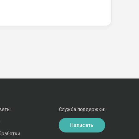
оветы
Служба поддержки:
и
Написать
бработки