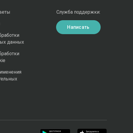
оветы
Служба поддержки:
и
Написать
бработки
ных данных
бработки
kie
рименения
тельных