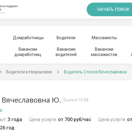
НАЧАТЬ ПОИСК
Домработницы
Водители
Массажисты
Вакансии
Вакансии
Вакансии
домработниц
водителей
массажистов
Водители в Некрасовке
Водитель Стелла Вячеславовна
 Вячеславовна Ю.
Была в 10:28
а
ыт:
3 года
Цена услуги:
от 700 руб/час
Цена услуги:
от
26 год