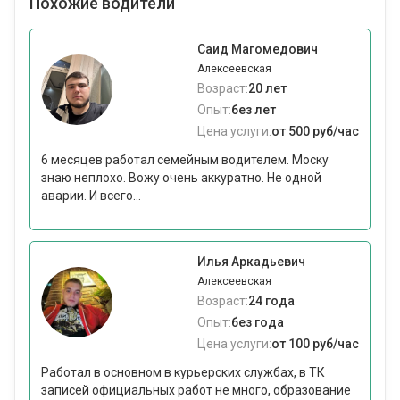
Похожие водители
Саид Магомедович
Алексеевская
Возраст:
20 лет
Опыт:
без лет
Цена услуги:
от 500 руб/час
6 месяцев работал семейным водителем. Моску
знаю неплохо. Вожу очень аккуратно. Не одной
аварии. И всего...
Илья Аркадьевич
Алексеевская
Возраст:
24 года
Опыт:
без года
Цена услуги:
от 100 руб/час
Работал в основном в курьерских службах, в ТК
записей официальных работ не много, образование