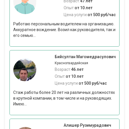
Возраст:
47 лет
Опыт:
от 10 лет
Цена услуги:
от 500 руб/час
Работаю персональным водителем на организацию.
Аккуратное вождение. Возил как руководителя, так и
его семью...
Бийсултан Магомедрасулович
Красногвардейская
Возраст:
46 лет
Опыт:
от 10 лет
Цена услуги:
от 500 руб/час
Стаж работы более 20 лет на различных должностях
в крупной компании, в том числе и на руководящих.
Имею...
Алишер Рузимурадович