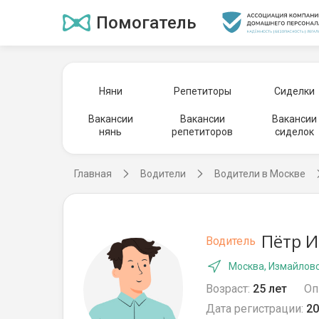
Помогатель
Няни
Репетиторы
Сиделки
Вакансии
Вакансии
Вакансии
нянь
репетиторов
сиделок
Главная
Водители
Водители в Москве
Пётр И
Водитель
Москва, Измайлов
Возраст:
25 лет
Оп
Дата регистрации:
20