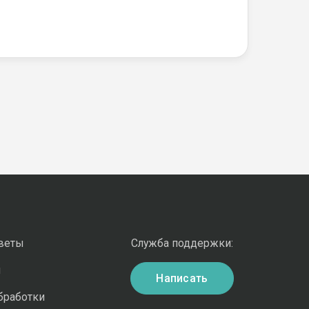
оветы
Служба поддержки:
и
Написать
бработки