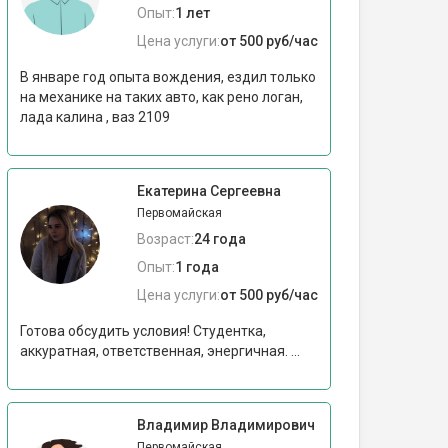
Опыт:
1 лет
Цена услуги:
от 500 руб/час
В январе год опыта вождения, ездил только
на механике на таких авто, как рено логан,
лада калина , ваз 2109
Екатерина Сергеевна
Первомайская
Возраст:
24 года
Опыт:
1 года
Цена услуги:
от 500 руб/час
Готова обсудить условия! Студентка,
аккуратная, ответственная, энергичная. ...
Владимир Владимирович
Первомайская