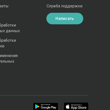
оветы
Служба поддержки:
и
Написать
бработки
ных данных
бработки
kie
рименения
тельных