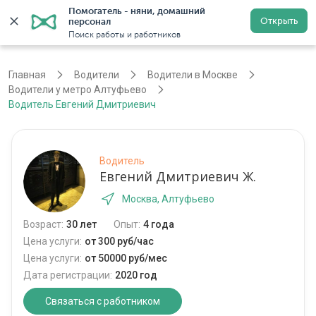
Помогатель - няни, домашний 
Открыть
персонал
Москва
Войти
Регистрация
Поиск работы и работников
Главная
Водители
Водители в Москве
Водители у метро Алтуфьево
Водитель Евгений Дмитриевич
Водитель
Евгений Дмитриевич Ж.
Москва, Алтуфьево
Возраст:
30 лет
Опыт:
4 года
Цена услуги:
от 300 руб/час
Цена услуги:
от 50000 руб/мес
Дата регистрации:
2020 год
Связаться с работником