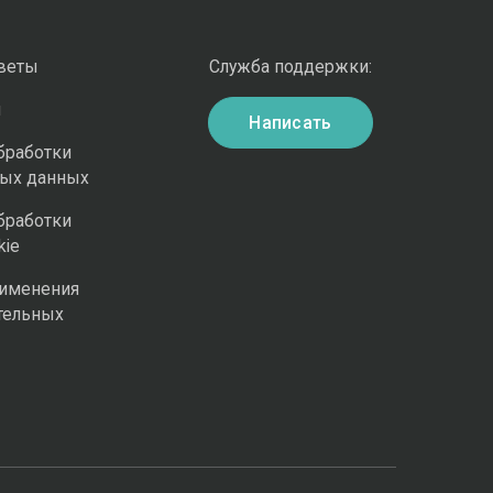
оветы
Служба поддержки:
и
Написать
бработки
ных данных
бработки
kie
рименения
тельных