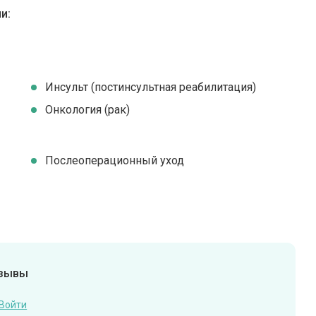
и:
Инсульт (постинсультная реабилитация)
Онкология (рак)
Послеоперационный уход
тзывы
Войти