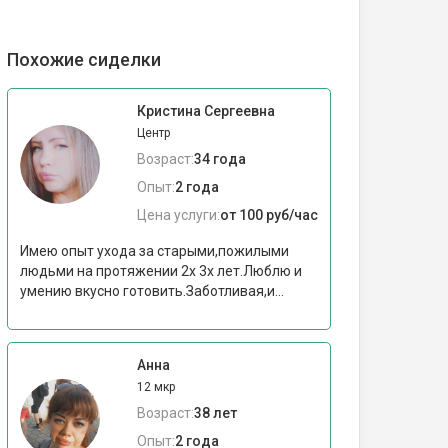
Похожие сиделки
Кристина Сергеевна
Центр
Возраст:
34 года
Опыт:
2 года
Цена услуги:
от 100 руб/час
Имею опыт ухода за старыми,пожилыми
людьми на протяжении 2х 3х лет.Люблю и
умению вкусно готовить.Заботливая,и...
Анна
12 мкр
Возраст:
38 лет
Опыт:
2 года