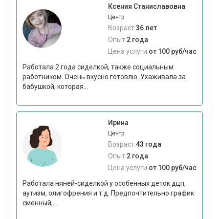
Ксения Станиславовна
Центр
Возраст:
36 лет
Опыт:
2 года
Цена услуги:
от 100 руб/час
Работала 2 года сиделкой, также социальным
работником. Очень вкусно готовлю. Ухаживала за
бабушкой, которая...
Ирина
Центр
Возраст:
43 года
Опыт:
2 года
Цена услуги:
от 100 руб/час
Работала няней-сиделкой у особенных деток дцп,
аутизм, олигофрения и т.д. Предпочтительно график
сменный,...