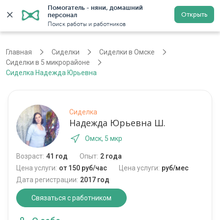
Помогатель - няни, домашний 
Открыть
персонал
Омск
Войти
Регистрация
Поиск работы и работников
Главная
Сиделки
Сиделки в Омске
Сиделки в 5 микрорайоне
Сиделка Надежда Юрьевна
Сиделка
Надежда Юрьевна Ш.
Омск, 5 мкр
Возраст:
41 год
Опыт:
2 года
Цена услуги:
от 150 руб/час
Цена услуги:
руб/мес
Дата регистрации:
2017 год
Связаться с работником