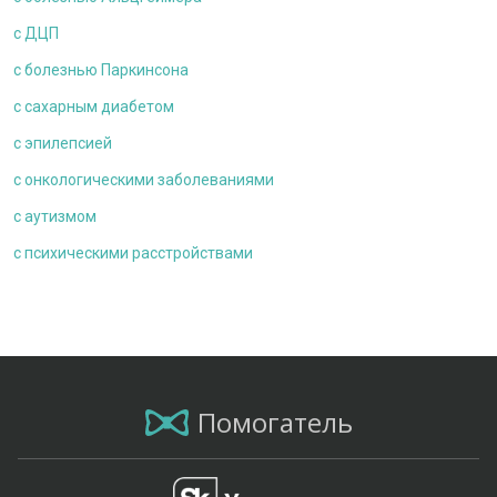
с ДЦП
c болезнью Паркинсона
с сахарным диабетом
с эпилепсией
с онкологическими заболеваниями
c аутизмом
с психическими расстройствами
Помогатель