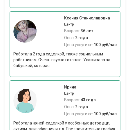
Ксения Станиславовна
Центр
Возраст:
36 лет
Опыт:
2 года
Цена услуги:
от 100 руб/час
Работала 2 года сиделкой, также социальным
работником. Очень вкусно готовлю. Ухаживала за
бабушкой, которая...
Ирина
Центр
Возраст:
43 года
Опыт:
2 года
Цена услуги:
от 100 руб/час
Работала няней-сиделкой у особенных деток дцп,
аутизм, олигофрения и т.д. Предпочтительно график