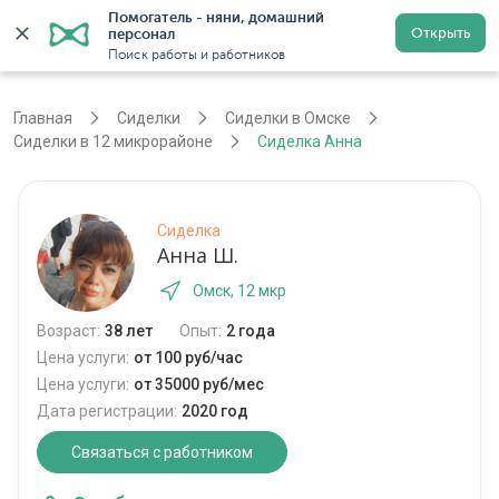
Помогатель - няни, домашний 
Открыть
персонал
Омск
Войти
Регистрация
Поиск работы и работников
Главная
Сиделки
Сиделки в Омске
Сиделки в 12 микрорайоне
Сиделка Анна
Сиделка
Анна Ш.
Омск, 12 мкр
Возраст:
38 лет
Опыт:
2 года
Цена услуги:
от 100 руб/час
Цена услуги:
от 35000 руб/мес
Дата регистрации:
2020 год
Связаться с работником