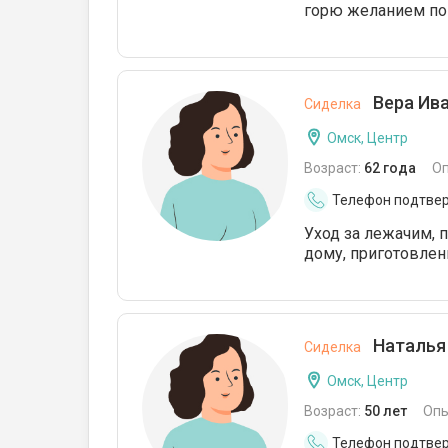
горю желанием по
Вера Ива
Сиделка
Омск, Центр
Возраст:
62 года
О
Телефон подтве
Уход за лежачим, п
дому, приготовлен
Наталья 
Сиделка
Омск, Центр
Возраст:
50 лет
Опы
Телефон подтве