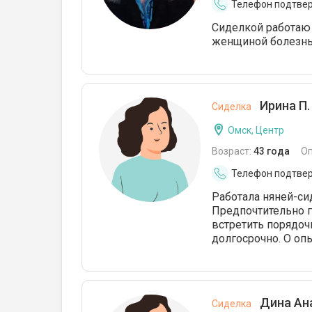
Телефон подтве
Сиделкой работаю т
женщиной болезнь 
Ирина П.
Сиделка
Омск, Центр
Возраст:
43 года
О
Телефон подтве
Работала няней-сид
Предпочтительно г
встретить порядоч
долгосрочно. О оп
Дина Ан
Сиделка