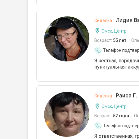
Лидия Ва
Сиделка
Омск, Центр
Возраст:
55 лет
Опы
Телефон подтве
Я честная, порядо
пунктуальная, акку
Раиса Г.
Сиделка
Омск, Центр
Возраст:
52 года
О
Телефон подтве
Я ответственная, 