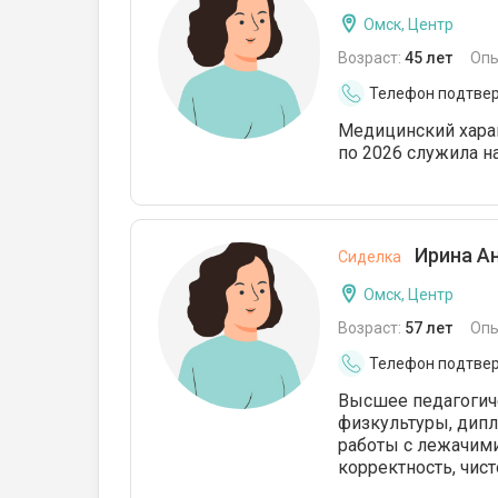
Омск, Центр
Возраст:
45 лет
Опы
Телефон подтве
Медицинский харак
по 2026 служила на
Ирина Ан
Сиделка
Омск, Центр
Возраст:
57 лет
Опы
Телефон подтве
Высшее педагогич
физкультуры, дип
работы с лежачими
корректность, чист