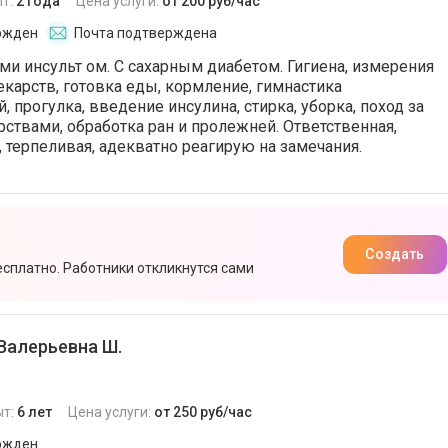
т:
2 года
Цена услуги:
от 200 руб/час
ржден
Почта подтверждена
ми инсульт ом. С сахарным диабетом. Гигиена, измерения
екарств, готовка еды, кормление, гимнастика
 прогулка, введение инсулина, стирка, уборка, поход за
рствами, обработка ран и пролежней. Ответственная,
 терпеливая, адекватно реагирую на замечания.
Создать
есплатно. Работники откликнутся сами
Валерьевна Ш.
ыт:
6 лет
Цена услуги:
от 250 руб/час
ржден