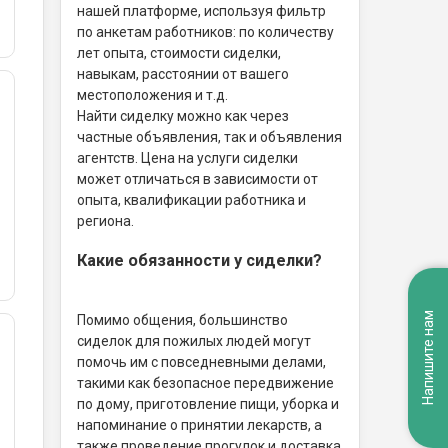
нашей платформе, используя фильтр
по анкетам работников: по количеству
лет опыта, стоимости сиделки,
навыкам, расстоянии от вашего
местоположения и т.д.
Найти сиделку можно как через
частные объявления, так и объявления
агентств. Цена на услуги сиделки
может отличаться в зависимости от
опыта, квалификации работника и
региона.
Какие обязанности у сиделки?
Напишите нам
Помимо общения, большинство
сиделок для пожилых людей могут
помочь им с повседневными делами,
такими как безопасное передвижение
по дому, приготовление пищи, уборка и
напоминание о принятии лекарств, а
также проведение прогулок и доставка