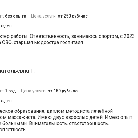
т:
без опыта
Цена услуги:
от 250 руб/час
ржден
тер работы. Ответственность, занимаюсь спортом, с 2023
 СВО, старшая медсестра госпиталя.
атольевна Г.
т:
1 год
Цена услуги:
от 150 руб/час
ржден
еское образование, диплом методиста лечебной
лом массажиста. Имею двух взрослых детей. Имею опыт
 больными. Внимательность, ответственность,
оплотность.