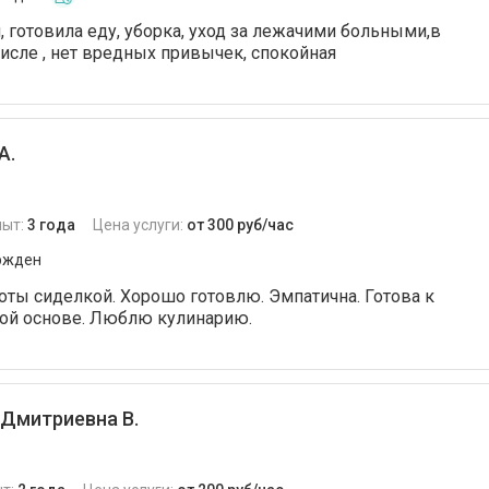
, готовила еду, уборка, уход за лежачими больными,в
числе , нет вредных привычек, спокойная
А.
пыт:
3 года
Цена услуги:
от 300 руб/час
ржден
ты сиделкой. Хорошо готовлю. Эмпатична. Готова к
ной основе. Люблю кулинарию.
Дмитриевна В.