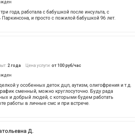
ржден
ри года, работала с бабушкой после инсульта, с
Паркинсона, и просто с пожилой бабушкой 96 лет.
пыт:
2 года
Цена услуги:
от 100 руб/час
ржден
елкой у особенных деток дцп, аутизм, олигофрения и т.д.
рафик сменный, можно круглосуточно. Буду рада
ных и добрый людей, с которыми будем работать
ыте работы в личные смс и при встрече.
атольевна Д.