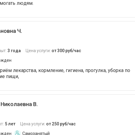
могать людям.
новна Ч.
пыт:
3 года
Цена услуги:
от 300 руб/час
ржден
риём лекарства, кормление, гигиена, прогулка, уборка по
ие пищи,
Николаевна В.
т:
5 лет
Цена услуги:
от 250 руб/час
ржден
Самозанятый