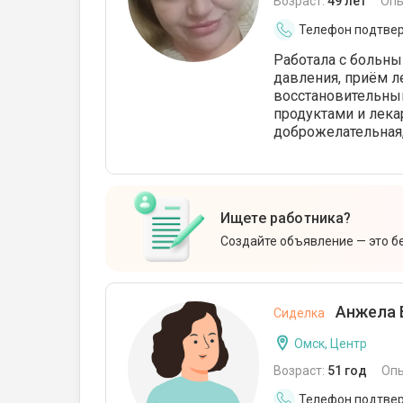
Возраст:
49 лет
Опы
Телефон подтве
Работала с больны
давления, приём л
восстановительный,
продуктами и лека
доброжелательная,
Ищете работника?
Создайте объявление — это б
Анжела 
Сиделка
Омск, Центр
Возраст:
51 год
Оп
Телефон подтве