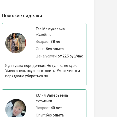
Похожие сиделки
Тэа Мамукаевна
Жулебино
Возраст:
38 лет
Опыт:
без опыта
Цена услуги:
от 225 руб/час
Я девушка порядочная. Не гуляю, не курю.
Умею очень вкусно готовить. Умею чисто и
порядочно убираться по...
Юлия Валерьевна
Ухтомский
Возраст:
40 лет
Опыт:
без опыта