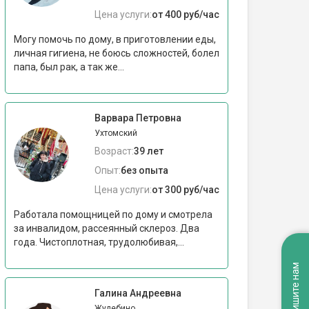
Цена услуги:
от 400 руб/час
Могу помочь по дому, в приготовлении еды,
личная гигиена, не боюсь сложностей, болел
папа, был рак, а так же...
Варвара Петровна
Ухтомский
Возраст:
39 лет
Опыт:
без опыта
Цена услуги:
от 300 руб/час
Работала помощницей по дому и смотрела
за инвалидом, рассеянный склероз. Два
года. Чистоплотная, трудолюбивая,...
Напишите нам
Галина Андреевна
Жулебино