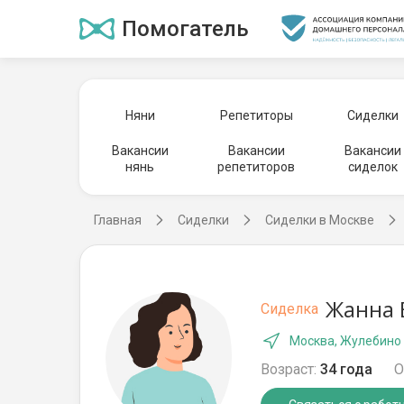
Помогатель
Няни
Репетиторы
Сиделки
Вакансии
Вакансии
Вакансии
нянь
репетиторов
сиделок
Главная
Сиделки
Сиделки в Москве
Жанна 
Сиделка
Москва, Жулебино
Возраст:
34 года
О