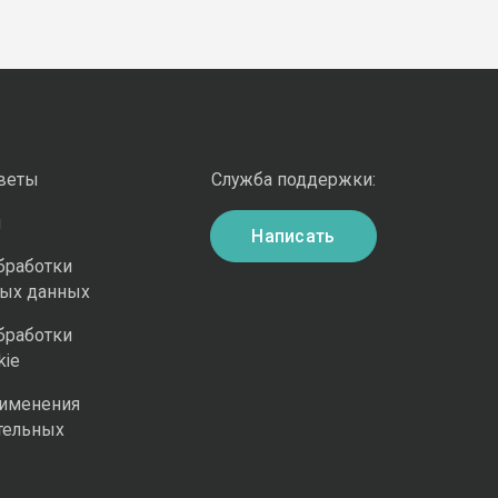
оветы
Служба поддержки:
и
Написать
бработки
ных данных
бработки
kie
рименения
тельных