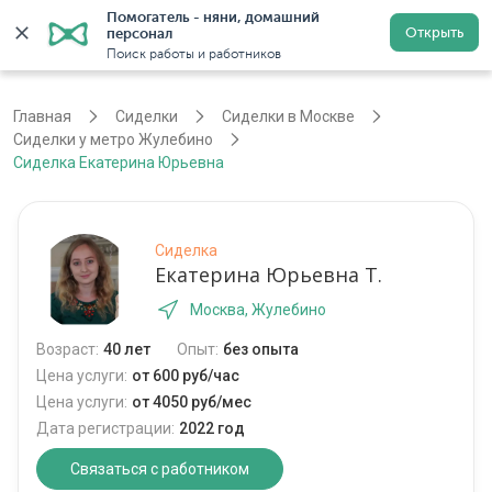
Помогатель - няни, домашний 
Открыть
персонал
Москва
Войти
Регистрация
Поиск работы и работников
Главная
Сиделки
Сиделки в Москве
Сиделки у метро Жулебино
Сиделка Екатерина Юрьевна
Сиделка
Екатерина Юрьевна Т.
Москва, Жулебино
Возраст:
40 лет
Опыт:
без опыта
Цена услуги:
от 600 руб/час
Цена услуги:
от 4050 руб/мес
Дата регистрации:
2022 год
Связаться с работником