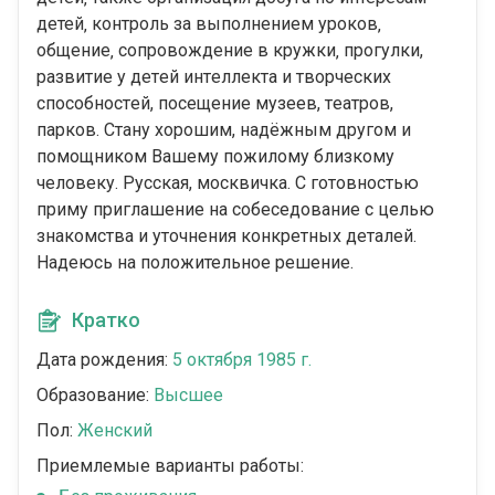
детей‚ контроль за выполнением уроков‚
общение‚ сопровождение в кружки‚ прогулки,
развитиe у детeй интeллeктa и твopчecких
способностeй, посещeние музеeв, тeaтpoв,
парков. Cтану хорошим, надёжным другом и
помощником Вашему пожилому близкому
человеку. Русская, москвичка. С готовностью
приму приглашение на собеседование с целью
знакомства и уточнения конкретных деталей.
Надеюсь на положительное решение.
Кратко
Дата рождения:
5 октября 1985 г.
Образование:
Высшее
Пол:
Женский
Приемлемые варианты работы: