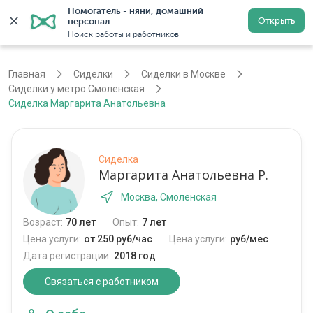
Помогатель - няни, домашний 
Открыть
персонал
Москва
Войти
Регистрация
Поиск работы и работников
Главная
Сиделки
Сиделки в Москве
Сиделки у метро Смоленская
Сиделка Маргарита Анатольевна
Сиделка
Маргарита Анатольевна Р.
Москва, Смоленская
Возраст:
70 лет
Опыт:
7 лет
Цена услуги:
от 250 руб/час
Цена услуги:
руб/мес
Дата регистрации:
2018 год
Связаться с работником