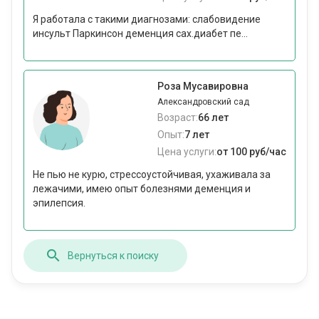
Я работала с такими диагнозами: слабовидение
инсульт Паркинсон деменция сах.диабет пе...
Роза Мусавировна
Александровский сад
Возраст:
66 лет
Опыт:
7 лет
Цена услуги:
от 100 руб/час
Не пью не курю, стрессоустойчивая, ухаживала за
лежачими, имею опыт болезнями деменция и
эпилепсия.
Вернуться к поиску