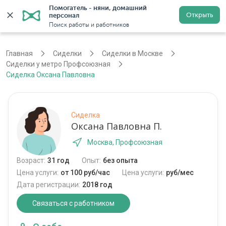
Помогатель - няни, домашний 
Открыть
персонал
Москва
Войти
Регистрация
Поиск работы и работников
Главная
Сиделки
Сиделки в Москве
Сиделки у метро Профсоюзная
Сиделка Оксана Павловна
Сиделка
Оксана Павловна П.
Москва, Профсоюзная
Возраст:
31 год
Опыт:
без опыта
Цена услуги:
от 100 руб/час
Цена услуги:
руб/мес
Дата регистрации:
2018 год
Связаться с работником