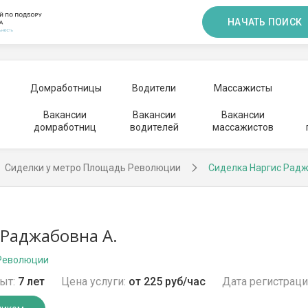
НАЧАТЬ ПОИСК
Домработницы
Водители
Массажисты
Вакансии
Вакансии
Вакансии
домработниц
водителей
массажистов
Сиделки у метро Площадь Революции
Сиделка Наргис Рад
 Раджабовна А.
Революции
ыт:
7 лет
Цена услуги:
от 225 руб/час
Дата регистраци