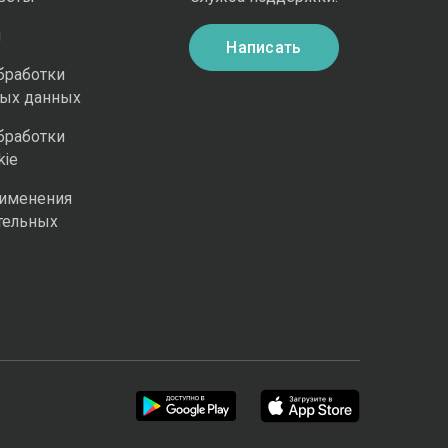
и
Написать
бработки
ных данных
бработки
kie
рименения
тельных