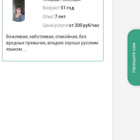
Возраст:
51 год
Опыт:
7 лет
Цена услуги:
от 200 руб/час
Вежливая, заботливая, спакойная, без
вредных превычек, владею хорошо русским
Напишите нам
языком. ...