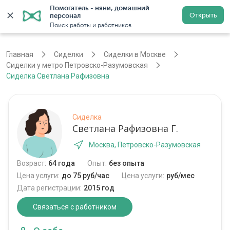
Помогатель - няни, домашний 
Открыть
персонал
Москва
Войти
Регистрация
Поиск работы и работников
Главная
Сиделки
Сиделки в Москве
Сиделки у метро Петровско-Разумовская
Сиделка Светлана Рафизовна
Сиделка
Светлана Рафизовна Г.
Москва, Петровско-Разумовская
Возраст:
64 года
Опыт:
без опыта
Цена услуги:
до 75 руб/час
Цена услуги:
руб/мес
Дата регистрации:
2015 год
Связаться с работником