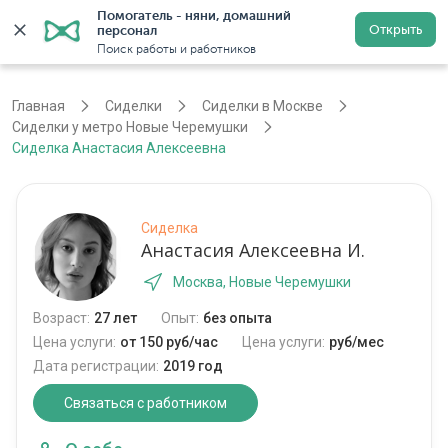
Помогатель - няни, домашний 
Открыть
персонал
Москва
Войти
Регистрация
Поиск работы и работников
Главная
Сиделки
Сиделки в Москве
Сиделки у метро Новые Черемушки
Сиделка Анастасия Алексеевна
Сиделка
Анастасия Алексеевна И.
Москва, Новые Черемушки
Возраст:
27 лет
Опыт:
без опыта
Цена услуги:
от 150 руб/час
Цена услуги:
руб/мес
Дата регистрации:
2019 год
Связаться с работником