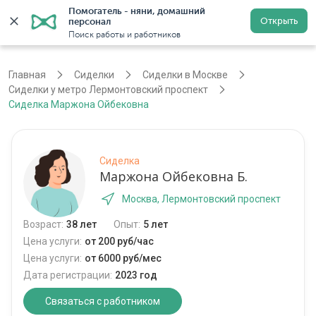
Помогатель - няни, домашний 
Открыть
персонал
Москва
Войти
Регистрация
Поиск работы и работников
Главная
Сиделки
Сиделки в Москве
Сиделки у метро Лермонтовский проспект
Сиделка Маржона Ойбековна
Сиделка
Маржона Ойбековна Б.
Москва, Лермонтовский проспект
Возраст:
38 лет
Опыт:
5 лет
Цена услуги:
от 200 руб/час
Цена услуги:
от 6000 руб/мес
Дата регистрации:
2023 год
Связаться с работником