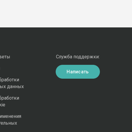
оветы
Служба поддержки:
и
Написать
бработки
ных данных
бработки
kie
рименения
тельных