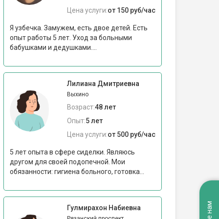
Цена услуги:
от 150 руб/час
Я узбечка. Замужем, есть двое детей. Есть
опыт работы 5 лет. Уход за больными
бабушками и дедушками....
Лилиана Дмитриевна
Выхино
Возраст:
48 лет
Опыт:
5 лет
Цена услуги:
от 500 руб/час
5 лет опыта в сфере сиделки. Являюсь
другом для своей подопечной. Мои
обязанности: гигиена больного, готовка...
Гулмирахон Набиевна
Рязанский проспект