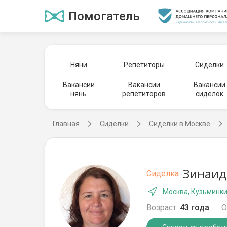
Помогатель
Няни
Репетиторы
Сиделки
Вакансии
Вакансии
Вакансии
нянь
репетиторов
сиделок
Главная
Сиделки
Сиделки в Москве
Зинаид
Сиделка
Москва, Кузьминк
Возраст:
43 года
О