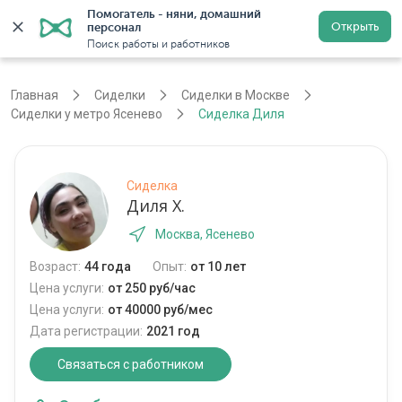
Помогатель - няни, домашний 
Открыть
персонал
Москва
Войти
Регистрация
Поиск работы и работников
Главная
Сиделки
Сиделки в Москве
Сиделки у метро Ясенево
Сиделка Диля
Сиделка
Диля Х.
Москва, Ясенево
Возраст:
44 года
Опыт:
от 10 лет
Цена услуги:
от 250 руб/час
Цена услуги:
от 40000 руб/мес
Дата регистрации:
2021 год
Связаться с работником