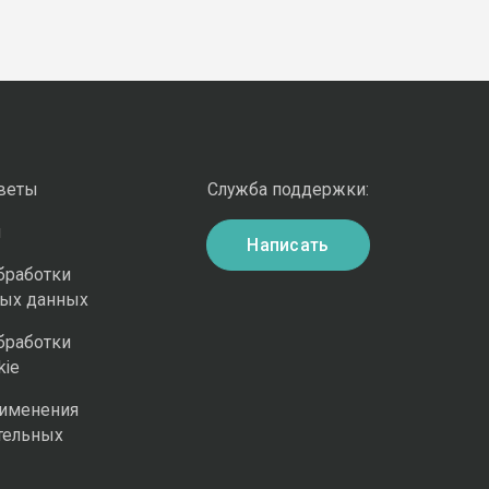
оветы
Служба поддержки:
и
Написать
бработки
ных данных
бработки
kie
рименения
тельных