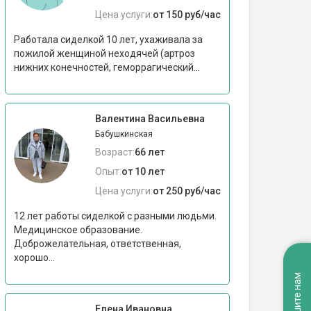
Цена услуги:
от 150 руб/час
Работала сиделкой 10 лет, ухаживала за
пожилой женщиной неходячей (артроз
нижних конечностей, геморрагический...
Валентина Васильевна
Бабушкинская
Возраст:
66 лет
Опыт:
от 10 лет
Цена услуги:
от 250 руб/час
12 лет работы сиделкой с разными людьми.
Медицинское образование.
Доброжелательная, ответственная,
хорошо...
Напишите нам
Елена Ивановна