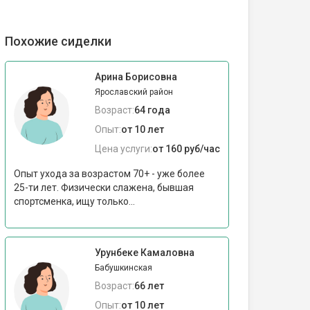
Похожие сиделки
Арина Борисовна
Ярославский район
Возраст:
64 года
Опыт:
от 10 лет
Цена услуги:
от 160 руб/час
Опыт ухода за возрастом 70+ - уже более
25-ти лет. Физически слажена, бывшая
спортсменка, ищу только...
Урунбеке Камаловна
Бабушкинская
Возраст:
66 лет
Опыт:
от 10 лет