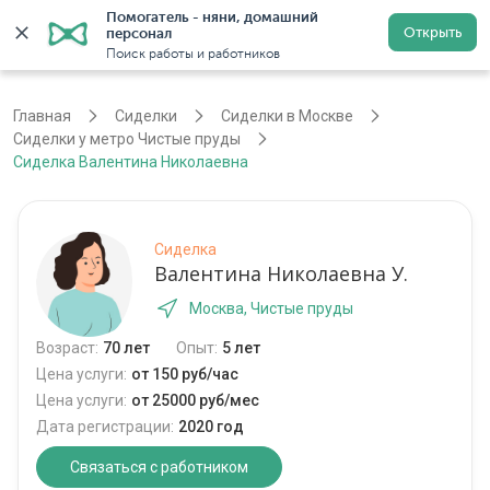
Помогатель - няни, домашний 
Открыть
персонал
Москва
Войти
Регистрация
Поиск работы и работников
Главная
Сиделки
Сиделки в Москве
Сиделки у метро Чистые пруды
Сиделка Валентина Николаевна
Сиделка
Валентина Николаевна У.
Москва, Чистые пруды
Возраст:
70 лет
Опыт:
5 лет
Цена услуги:
от 150 руб/час
Цена услуги:
от 25000 руб/мес
Дата регистрации:
2020 год
Связаться с работником