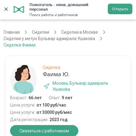
Помогатель - няни, домашний 
Открыть
персонал
Москва
Войти
Регистрация
Поиск работы и работников
Главная
Сиделки
Сиделки в Москве
Сиделки у метро Бульвар адмирала Ушакова
Сиделка Фаима
Сиделка
Фаима Ю.
Москва, Бульвар адмирала
Ушакова
Возраст:
66 лет
Опыт:
9 лет
Цена услуги:
от 100 руб/час
Цена услуги:
от 30000 руб/мес
Дата регистрации:
2023 год
Связаться с работником