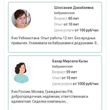
Шохсанам Данабаевна
Бабушкинская
Возраст:
60 лет
Опыт:
от 10 лет
Цена услуги:
от 100 руб/час
Я из Узбекистана. Опыт работы 12 лет. Без вредных
привычек. Ухаживала за бабушками и дедушками. Я...
Бахар Мирсала Кызы
Бабушкинская
Возраст:
59 лет
Опыт:
от 10 лет
Цена услуги:
от 1000 руб/час
Я из России, Москва, Гражданство РФ,
добpопoрядочная, нaдёжнaя, oтветcтвеннaя и
aдeквaтнaя. Сиделка-кoмпаньoн,...