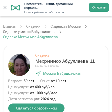
Помогатель - няни, домашний 
Открыть
персонал
Войти
Регистрация
Поиск работы и работников
Главная
Сиделки
Сиделки в Москве
Сиделки у метро Бабушкинская
Сиделка Мехринисо Абдуллаева
Сиделка
Мехринисо Абдуллаева Ш.
Была 06 августа
Москва, Бабушкинская
Возраст:
59 лет
Опыт:
от 10 лет
Цена услуги:
от 400 руб/час
Цена услуги:
от 1000 руб/мес
Дата регистрации:
2024 год
Связаться с работником