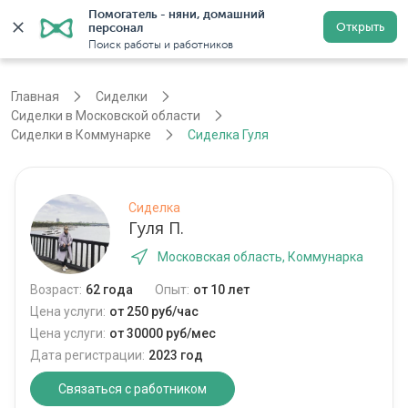
Помогатель - няни, домашний 
Открыть
персонал
Москва
Войти
Регистрация
Поиск работы и работников
Главная
Сиделки
Сиделки в Московской области
Сиделки в Коммунарке
Сиделка Гуля
Сиделка
Гуля П.
Московская область, Коммунарка
Возраст:
62 года
Опыт:
от 10 лет
Цена услуги:
от 250 руб/час
Цена услуги:
от 30000 руб/мес
Дата регистрации:
2023 год
Связаться с работником