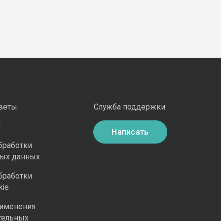
оветы
Служба поддержки:
и
Написать
бработки
ных данных
бработки
kie
рименения
тельных