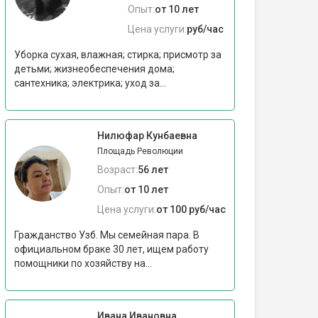
Опыт:
от 10 лет
Цена услуги:
руб/час
Уборка сухая, влажная; стирка; присмотр за
детьми; жизнеобеспечения дома;
сантехника; электрика; уход за...
Нилюфар Кунбаевна
Площадь Революции
Возраст:
56 лет
Опыт:
от 10 лет
Цена услуги:
от 100 руб/час
Гражданство Узб. Мы семейная пара. В
официальном браке 30 лет, ищем работу
помощники по хозяйству на...
Ивана Ивановна