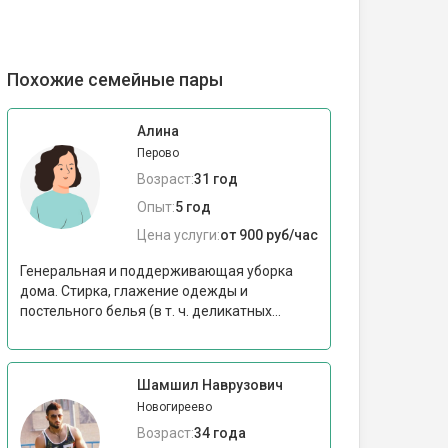
Похожие семейные пары
Алина
Перово
Возраст:
31 год
Опыт:
5 год
Цена услуги:
от 900 руб/час
Генеральная и поддерживающая уборка
дома. Стирка, глажение одежды и
постельного белья (в т. ч. деликатных...
Шамшил Наврузович
Новогиреево
Возраст:
34 года