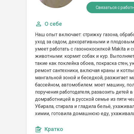
Связаться с работ
О себе
Наш опыт включает: стрижку газона, обрабо
уход за садом, декоративными и плодовыми
умеет работать с газонокосилкой Makita и
животными: кормит собак и кур. Выполняе
такие как поклейка обоев, покраска стен, у
ремонт сантехники, включая краны и котлы
мангальной зоной и беседкой, разжигает ма
бассейном, автомобилем: моет машину, пол
поручения работодателя, развозить детей в
домработницей в русской семье из пяти чело
Убирала, стирала и гладила бельё, ухажива
химии, готовила домашнюю еду, ухаживал
Кратко