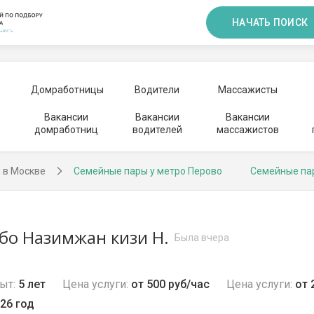
НАЧАТЬ ПОИСК
Домработницы
Водители
Массажисты
Вакансии
Вакансии
Вакансии
домработниц
водителей
массажистов
 в Москве
Семейные пары у метро Перово
Семейные па
бо Назимжан кизи Н.
Была вчера
ыт:
5 лет
Цена услуги:
от 500 руб/час
Цена услуги:
от 
26 год