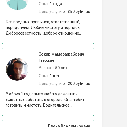
Опыт:
1 года
Цена услуги:
от 350 руб/час
Без вредных привычек, ответственный,
порядочный. Любим чистоту и порядок.
Добросовестность, доброе отношение...
Зокир Мамаражабович
Тверская
Возраст:
50 лет
Опыт:
1 лет
Цена услуги:
от 200 руб/час
У обоих 1 год опыта люблю домашних
животных работать в огороде. Она любит
готовить и чистоту. Водительское...
Елена Владимировна