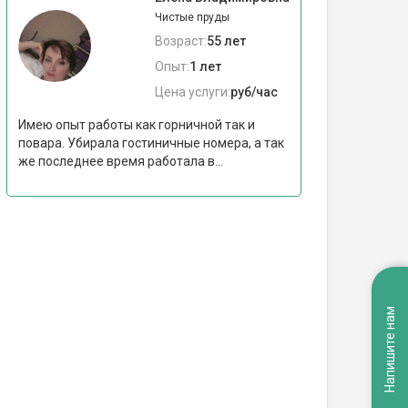
Чистые пруды
Возраст:
55 лет
Опыт:
1 лет
Цена услуги:
руб/час
Имею опыт работы как горничной так и
повара. Убирала гостиничные номера, а так
же последнее время работала в...
Напишите нам