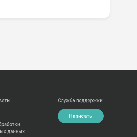
оветы
Служба поддержки:
и
Написать
бработки
ных данных