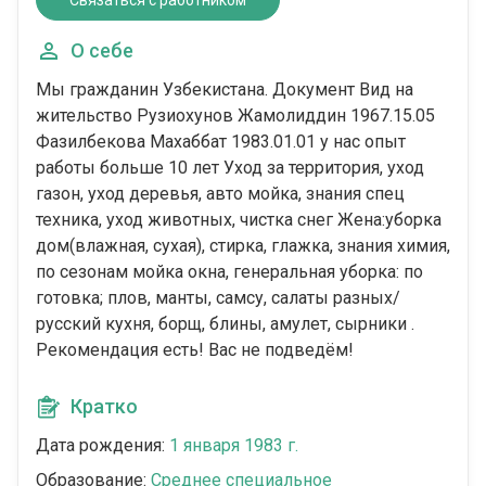
Связаться с работником
О себе
Мы гражданин Узбекистана. Документ Вид на
жительство Рузиохунов Жамолиддин 1967.15.05
Фазилбекова Махаббат 1983.01.01 у нас опыт
работы больше 10 лет Уход за территория, уход
газон, уход деревья, авто мойка, знания спец
техника, уход животных, чистка снег Жена:уборка
дом(влажная, сухая), стирка, глажка, знания химия,
по сезонам мойка окна, генеральная уборка: по
готовка; плов, манты, самсу, салаты разных/
русский кухня, борщ, блины, амулет, сырники .
Рекомендация есть! Вас не подведëм!
Кратко
Дата рождения:
1 января 1983 г.
Образование:
Среднее специальное