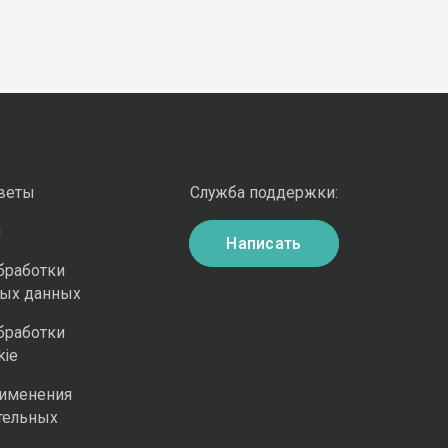
оветы
Служба поддержки:
и
Написать
бработки
ных данных
бработки
kie
рименения
тельных