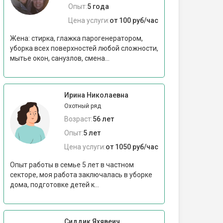
Опыт:
5 года
Цена услуги:
от 100 руб/час
Жена: стирка, глажка парогенератором,
уборка всех поверхностей любой сложности,
мытье окон, санузлов, смена...
Ирина Николаевна
Охотный ряд
Возраст:
56 лет
Опыт:
5 лет
Цена услуги:
от 1050 руб/час
Опыт работы в семье 5 лет в частном
секторе, моя работа заключалась в уборке
дома, подготовке детей к...
Сиддик Яхявеич