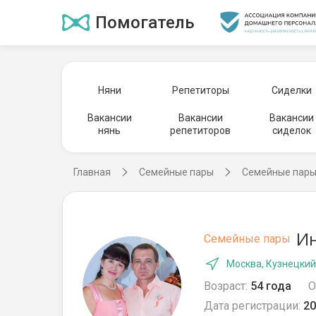
Помогатель
Няни
Репетиторы
Сиделки
Вакансии
Вакансии
Вакансии
нянь
репетиторов
сиделок
Главная
Семейные пары
Семейные пары
Ин
Семейные пары
Москва, Кузнецкий
Возраст:
54 года
О
Дата регистрации:
20