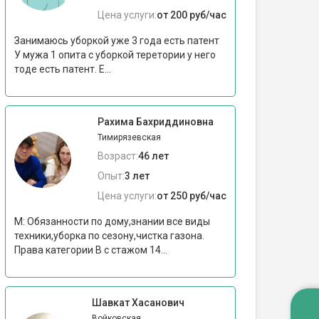
Цена услуги:
от 200 руб/час
Занимаюсь уборкой уже 3 года есть патент
У мужа 1 опита с уборкой теретории у него
тоде есть патент. Е...
Рахима Бахриддиновна
Тимирязевская
Возраст:
46 лет
Опыт:
3 лет
Цена услуги:
от 250 руб/час
М: Обязанности по дому,знании все виды
техники,уборка по сезону,чистка газона.
Права категории В с стажом 14...
Шавкат Хасанович
Войковская