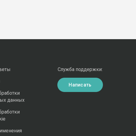
оветы
Служба поддержки:
и
Написать
бработки
ных данных
бработки
kie
рименения