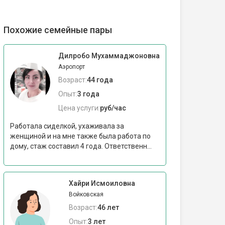
Похожие семейные пары
Дилробо Мухаммаджоновна
Аэропорт
Возраст:
44 года
Опыт:
3 года
Цена услуги:
руб/час
Работала сиделкой, ухаживала за
женщиной и на мне также была работа по
дому, стаж составил 4 года. Ответственн...
Хайри Исмоиловна
Войковская
Возраст:
46 лет
Опыт:
3 лет