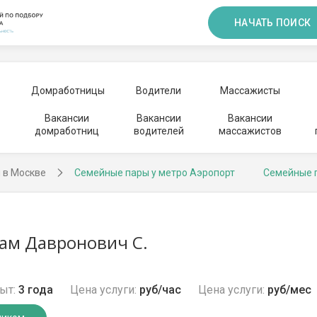
НАЧАТЬ ПОИСК
Домработницы
Водители
Массажисты
Вакансии
Вакансии
Вакансии
домработниц
водителей
массажистов
 в Москве
Семейные пары у метро Аэропорт
Семейные 
ам Давронович С.
ыт:
3 года
Цена услуги:
руб/час
Цена услуги:
руб/мес