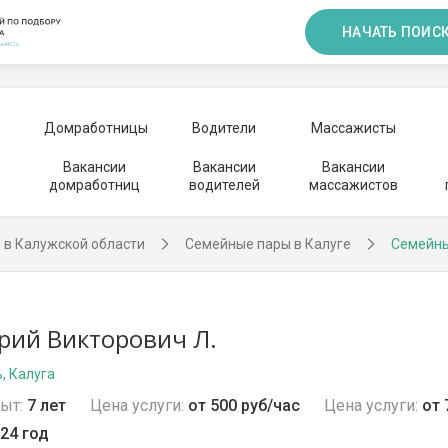
НАЧАТЬ ПОИС
Домработницы
Водители
Массажисты
Вакансии
Вакансии
Вакансии
домработниц
водителей
массажистов
 в Калужской области
Семейные пары в Калуге
Семейны
ий Викторович Л.
, Калуга
ыт:
7 лет
Цена услуги:
от 500 руб/час
Цена услуги:
от 
24 год