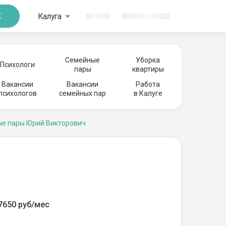
Калуга
К
Семейные
Уборка
Психологи
пары
квартиры
Вакансии
Вакансии
Работа
психологов
семейных пар
в Калуге
е пары Юрий Викторович
7650 руб/мес