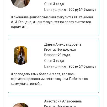
Опыт:
3 года
Цена услуги:
от 900 руб/45 минут
Я окончила филологический факультет РГПУ имени
А. И. Герцена, и наш факультет по праву считается
одним из...
Дарья Александровна
Проспект Большевиков
Возраст:
23 года
Опыт:
3 года
Цена услуги:
от 900 руб/45 минут
Я преподаю язык более 3-х лет, являюсь
сертифицированным лингвокоучем. Работаю по
коммуникативной...
Анастасия Алексеевна
Проспект Большевиков