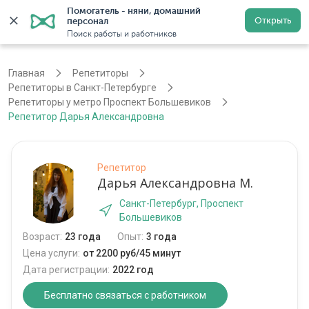
Помогатель - няни, домашний 
Открыть
персонал
Санкт-Петербург
Войти
Регистрация
Поиск работы и работников
Главная
Репетиторы
Репетиторы в Санкт-Петербурге
Репетиторы у метро Проспект Большевиков
Репетитор Дарья Александровна
Репетитор
Дарья Александровна М.
Санкт-Петербург, Проспект
Большевиков
Возраст:
23 года
Опыт:
3 года
Цена услуги:
от 2200 руб/45 минут
Дата регистрации:
2022 год
Бесплатно связаться с работником