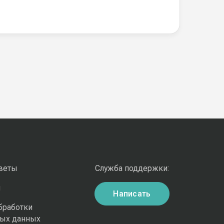
оветы
Служба поддержки:
и
Написать
бработки
ных данных