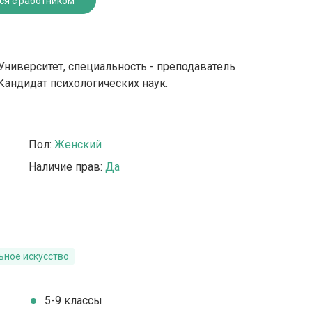
ся с работником
ниверситет, специальность - преподаватель
. Кандидат психологических наук.
Пол:
Женский
Наличие прав:
Да
ьное искусство
5-9 классы