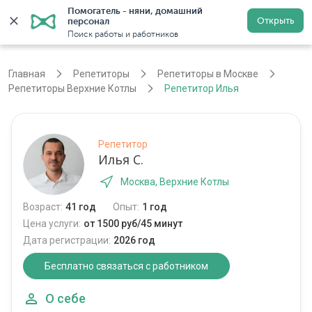
Помогатель - няни, домашний 
Открыть
персонал
Москва
Войти
Регистрация
Поиск работы и работников
Главная
Репетиторы
Репетиторы в Москве
Репетиторы Верхние Котлы
Репетитор Илья
Репетитор
Илья С.
Москва, Верхние Котлы
Возраст:
41 год
Опыт:
1 год
Цена услуги:
от 1500 руб/45 минут
Дата регистрации:
2026 год
Бесплатно связаться с работником
О себе