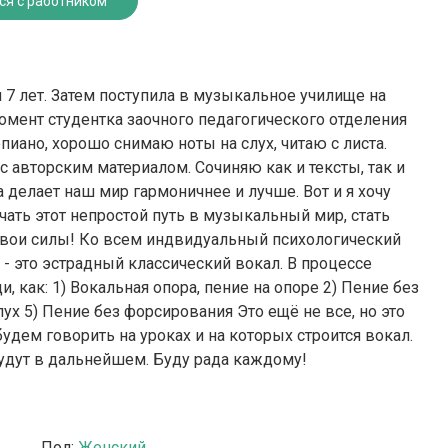
ся с работником
7 лет. Затем поступила в музыкальное училище на
омент студентка заочного педагогического отделения
пиано, хорошо снимаю ноты на слух, читаю с листа.
 с авторским материалом. Сочиняю как и тексты, так и
 делает наш мир гармоничнее и лучше. Вот и я хочу
ать этот непростой путь в музыкальный мир, стать
свои силы! Ко всем индвидуальный психологический
 - это эстрадный классический вокал. В процессе
 как: 1) Вокальная опора, пение на опоре 2) Пение без
х 5) Пение без форсирования Это ещё не все, но это
удем говорить на уроках и на которых строится вокал.
 будут в дальнейшем. Буду рада каждому!
Пол:
Женский