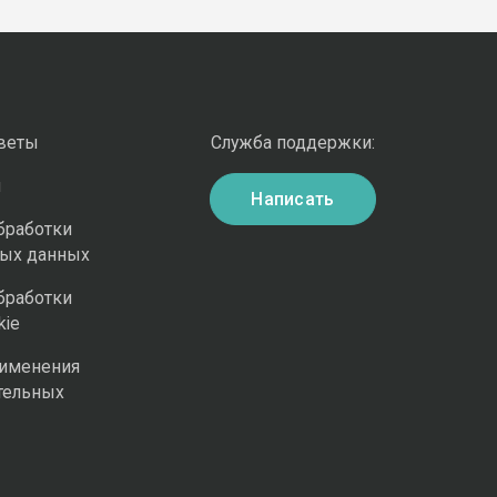
оветы
Служба поддержки:
и
Написать
бработки
ных данных
бработки
kie
рименения
тельных