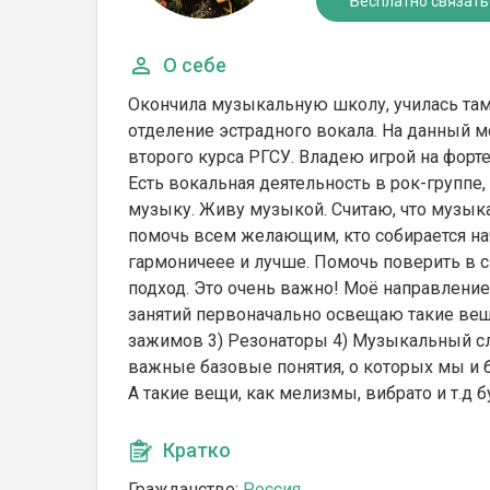
Бесплатно связать
О себе
Окончила музыкальную школу, училась там 
отделение эстрадного вокала. На данный м
второго курса РГСУ. Владею игрой на форте
Есть вокальная деятельность в рок-группе,
музыку. Живу музыкой. Считаю, что музыка
помочь всем желающим, кто собирается нач
гармоничеее и лучше. Помочь поверить в 
подход. Это очень важно! Моё направление
занятий первоначально освещаю такие вещи,
зажимов 3) Резонаторы 4) Музыкальный слу
важные базовые понятия, о которых мы и б
А такие вещи, как мелизмы, вибрато и т.д
Кратко
Гражданство:
Россия