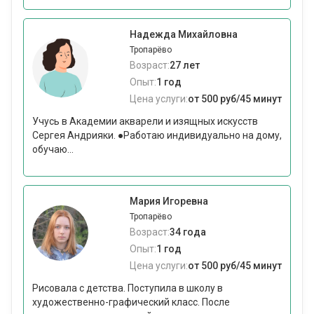
Надежда Михайловна
Тропарёво
Возраст:
27 лет
Опыт:
1 год
Цена услуги:
от 500 руб/45 минут
Учусь в Академии акварели и изящных искусств
Сергея Андрияки. ●Работаю индивидуально на дому,
обучаю...
Мария Игоревна
Тропарёво
Возраст:
34 года
Опыт:
1 год
Цена услуги:
от 500 руб/45 минут
Рисовала с детства. Поступила в школу в
художественно-графический класс. После