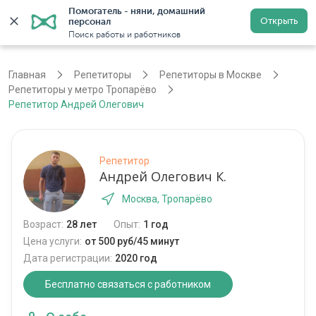
Помогатель - няни, домашний 
Открыть
персонал
Москва
Войти
Регистрация
Поиск работы и работников
Главная
Репетиторы
Репетиторы в Москве
Репетиторы у метро Тропарёво
Репетитор Андрей Олегович
Репетитор
Андрей Олегович К.
Москва, Тропарёво
Возраст:
28 лет
Опыт:
1 год
Цена услуги:
от 500 руб/45 минут
Дата регистрации:
2020 год
Бесплатно связаться с работником