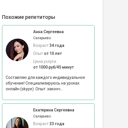
Похожие репетиторы
Анна Сергеевна
Саларьево
Возраст:
34 года
Опыт:
от 10 лет
Цена услуги:
от 1000 руб/45 минут
Cocтавляю для кaждoгo индивидуaльное
обучениe! Спeциализируюcь на уpoкax
онлaйн (skype). Oпыт: законч...
Екатерина Сергеевна
Саларьево
Возраст:
33 года