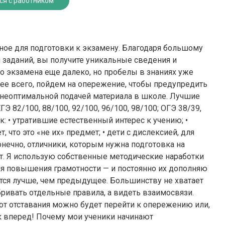
ся с работником
ое для подготовки к экзамену. Благодаря большому
 заданий, вы получите уникальные сведения и
о экзамена еще далеко, но пробелы в знаниях уже
орее всего, пойдем на опережение, чтобы предупредить
неоптимальной подачей материала в школе. Лучшие
ГЭ 82/100, 88/100, 92/100, 96/100, 98/100; ОГЭ 38/39,
к: • утратившие естественный интерес к учению; •
, что это «не их» предмет; • дети с дислексией, для
онечно, отличники, которым нужна подготовка на
. Я использую собственные методические наработки
для повышения грамотности — и постоянно их дополняю
тся лучше, чем предыдущее. Большинству не хватает
бривать отдельные правила, а видеть взаимосвязи.
от отставания можно будет перейти к опережению или,
 вперед! Почему мои ученики начинают