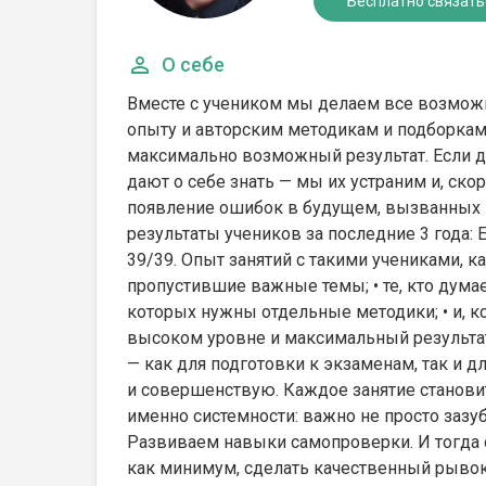
Бесплатно связать
О себе
Вместе с учеником мы делаем все возможн
опыту и авторским методикам и подборкам
максимально возможный результат. Если д
дают о себе знать — мы их устраним и, ск
появление ошибок в будущем, вызванных 
результаты учеников за последние 3 года: Е
39/39. Опыт занятий с такими учениками, ка
пропустившие важные темы; • те, кто думает
которых нужны отдельные методики; • и, к
высоком уровне и максимальный результат
— как для подготовки к экзаменам, так и 
и совершенствую. Каждое занятие станови
именно системности: важно не просто зазу
Развиваем навыки самопроверки. И тогда 
как минимум, сделать качественный рывок