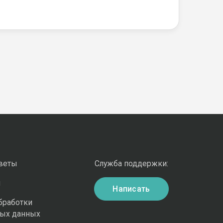
оветы
Служба поддержки:
и
Написать
бработки
ных данных