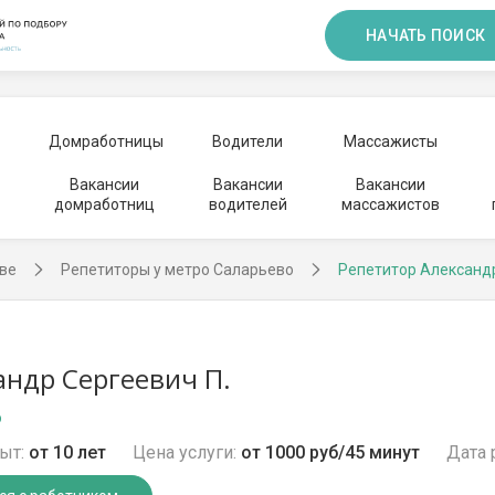
НАЧАТЬ ПОИСК
Домработницы
Водители
Массажисты
Вакансии
Вакансии
Вакансии
домработниц
водителей
массажистов
ве
Репетиторы у метро Саларьево
Репетитор Александ
андр Сергеевич П.
о
ыт:
от 10 лет
Цена услуги:
от 1000 руб/45 минут
Дата 