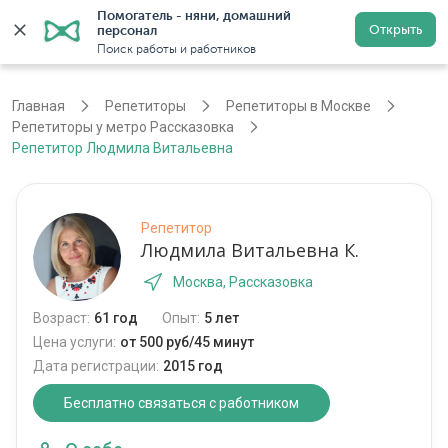
Помогатель - няни, домашний 
Открыть
персонал
Москва
Войти
Регистрация
Поиск работы и работников
Главная
Репетиторы
Репетиторы в Москве
Репетиторы у метро Рассказовка
Репетитор Людмила Витальевна
Репетитор
Людмила Витальевна К.
Москва, Рассказовка
Возраст:
61 год
Опыт:
5 лет
Цена услуги:
от 500 руб/45 минут
Дата регистрации:
2015 год
Бесплатно связаться с работником