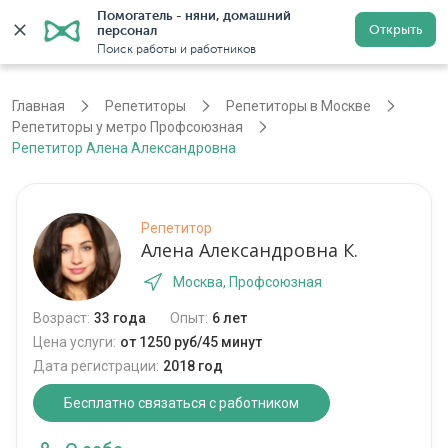
Помогатель - няни, домашний 
Открыть
персонал
Москва
Войти
Регистрация
Поиск работы и работников
Главная
Репетиторы
Репетиторы в Москве
Репетиторы у метро Профсоюзная
Репетитор Алена Александровна
Репетитор
Алена Александровна К.
Москва, Профсоюзная
Возраст:
33 года
Опыт:
6 лет
Цена услуги:
от 1250 руб/45 минут
Дата регистрации:
2018 год
Бесплатно связаться с работником