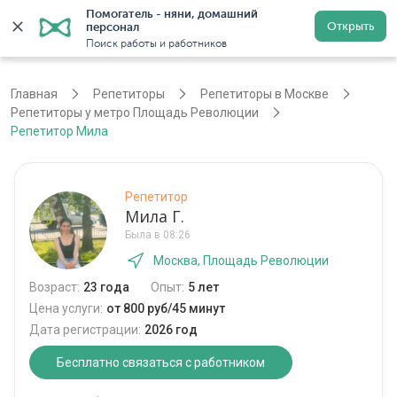
Помогатель - няни, домашний 
Открыть
персонал
Москва
Войти
Регистрация
Поиск работы и работников
Главная
Репетиторы
Репетиторы в Москве
Репетиторы у метро Площадь Революции
Репетитор Мила
Репетитор
Мила Г.
Была в 08:26
Москва, Площадь Революции
Возраст:
23 года
Опыт:
5 лет
Цена услуги:
от 800 руб/45 минут
Дата регистрации:
2026 год
Бесплатно связаться с работником